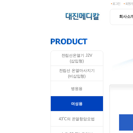
회사소
전립선온열기 J2V
(삽입형)
전립선 온열마사지기
(비삽입형)
병원용
여성용
43˚C의 온열항암요법