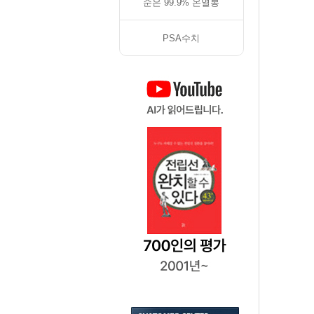
순은 99.9% 온열봉
PSA수치